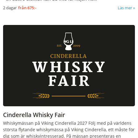
2 dagar
från
675:-
Läs mer
Cinderella Whisky Fair
Whiskymässan på Viking Cinderella 2027 Följ med på världens
största flytande whiskymässa på Viking Cinderella, ett måste för
dig som är whiskyintresserad. På mässan presenteras en