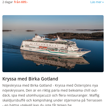
2 dagar
från
695:-
Läs mer
Kryssa med Birka Gotland
Nöjeskryssa med Birka Gotland
-
Kryssa med Östersjöns nya
nöjeskryssare, Den är en riktig pärla med bekväma chill out-
däck, spa med utomhusjacuzzi och flera restauranger. Maffig
skaldjursbuffé och kompishäng under stjärnorna på Terrassen
- en bättre utekväll kan du inte få!
Nöjen he
...