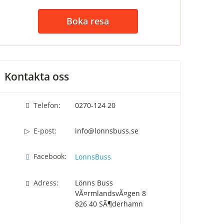
Boka resa
Kontakta oss
Telefon:
​​​​​​​0270-124 20
E-post:
info@lonnsbuss.se
Facebook:
LonnsBuss
Adress:
Lönns Buss
VÃ¤rmlandsvÃ¤gen 8
826 40
SÃ¶derhamn