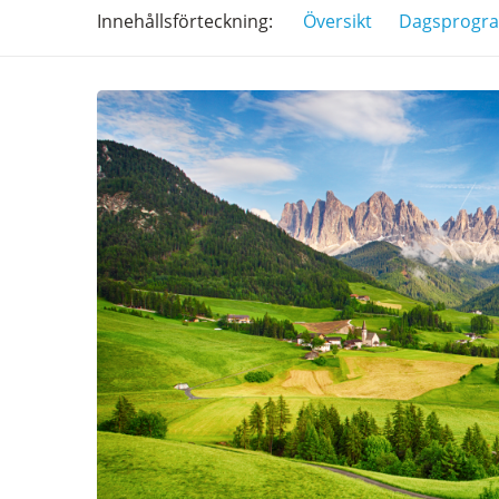
Innehålls
förteckning
Översikt
Dagsprogr