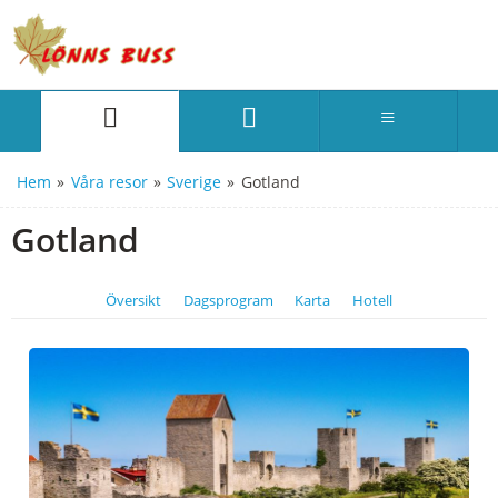
Hem
»
Våra resor
»
Sverige
»
Gotland
Gotland
Översikt
Dagsprogram
Karta
Hotell