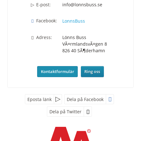
E-post:
info@lonnsbuss.se
Facebook:
LonnsBuss
Adress:
Lönns Buss
VÃ¤rmlandsvÃ¤gen 8
826 40
SÃ¶derhamn
Kontaktformulär
Ring oss
Facebook
Eposta länk
Dela på Facebook
Dela på Twitter
Följ oss på