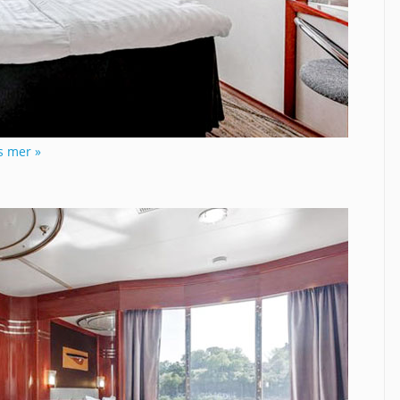
s mer »