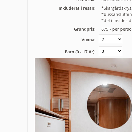
Inkluderat i resan:
*Skärgårdskrys
*bussanslutning
*del i insides 
Grundpris:
675:-
per perso
Vuxna:
Barn (0 - 17 År):