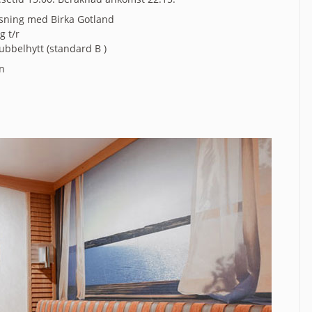
sning med Birka Gotland
 t/r
dubbelhytt (standard B )
n