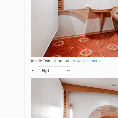
Inside Two
Inkluderat i resan
Läs mer »