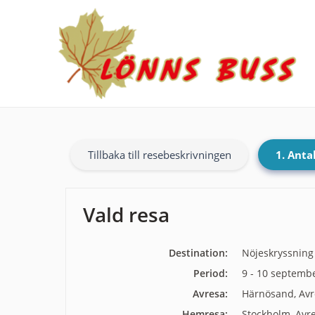
Tillbaka till resebeskrivningen
1. Anta
Vald resa
Destination:
Nöjeskryssning
Period:
9 - 10 septemb
Avresa:
Härnösand, Avr
Hemresa:
Stockholm, Avr