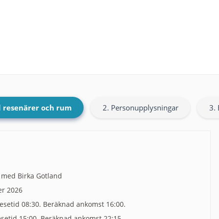
l resenärer och rum
2. Personupplysningar
3. 
 med Birka Gotland
er 2026
esetid 08:30. Beräknad ankomst 16:00.
esetid 15:00. Beräknad ankomst 22:15.