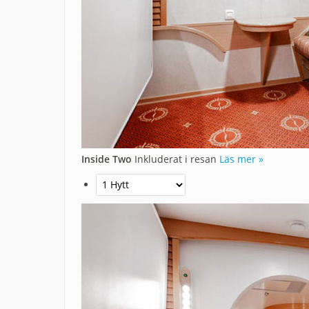
Inside Two
Inkluderat i resan
Läs mer »