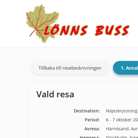
Tillbaka till resebeskrivningen
1. Anta
Vald resa
Destination:
Nöjeskryssning
Period:
6 - 7 oktober 2
Avresa:
Härnösand, Avr
Hemresa:
Stockholm, Avr