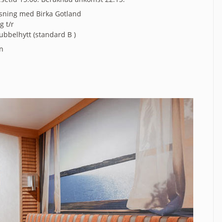
sning med Birka Gotland
 t/r
dubbelhytt (standard B )
n