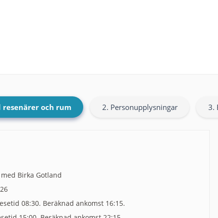
l resenärer och rum
2. Personupplysningar
3. 
 med Birka Gotland
026
esetid 08:30. Beräknad ankomst 16:15.
esetid 15:00. Beräknad ankomst 22:15.