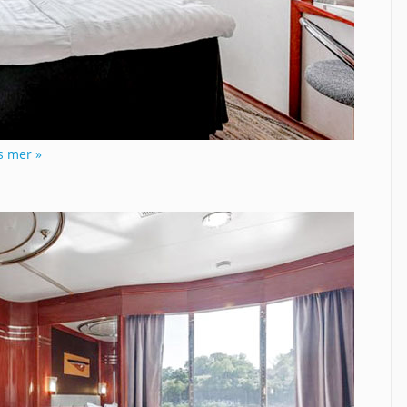
s mer »