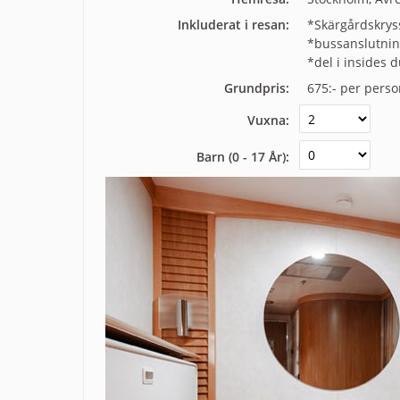
Inkluderat i resan:
*Skärgårdskrys
*bussanslutning
*del i insides 
Grundpris:
675:-
per perso
Vuxna:
Barn (0 - 17 År):