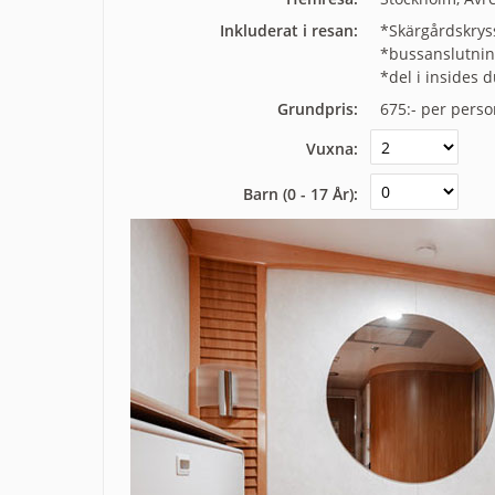
Inkluderat i resan:
*Skärgårdskrys
*bussanslutning
*del i insides 
Grundpris:
675:-
per perso
Vuxna:
Barn (0 - 17 År):