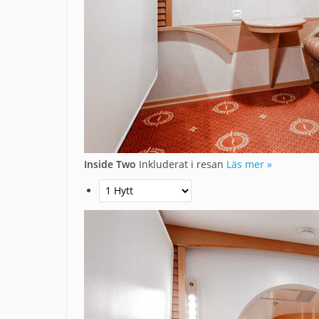
Inside Two
Inkluderat i resan
Läs mer »