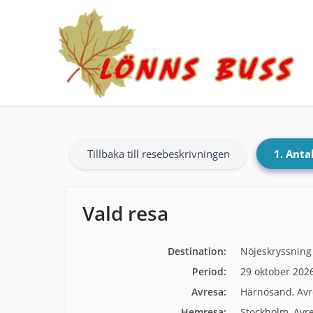
Tillbaka till resebeskrivningen
1. Anta
Vald resa
Destination:
Nöjeskryssning
Period:
29 oktober 202
Avresa:
Härnösand, Avr
Hemresa:
Stockholm, Avr