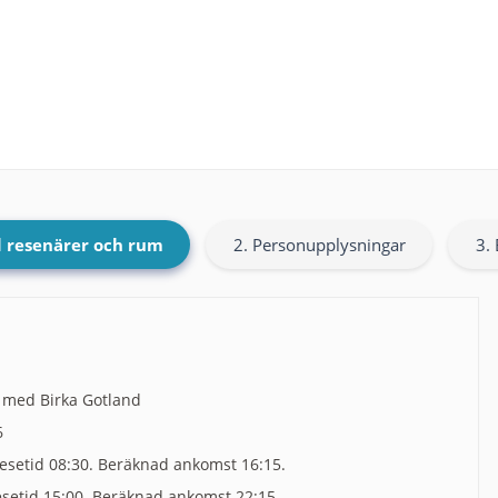
l resenärer och rum
2. Personupplysningar
3. 
 med Birka Gotland
6
esetid 08:30. Beräknad ankomst 16:15.
esetid 15:00. Beräknad ankomst 22:15.