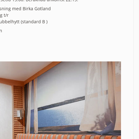
sning med Birka Gotland
 t/r
dubbelhytt (standard B )
n